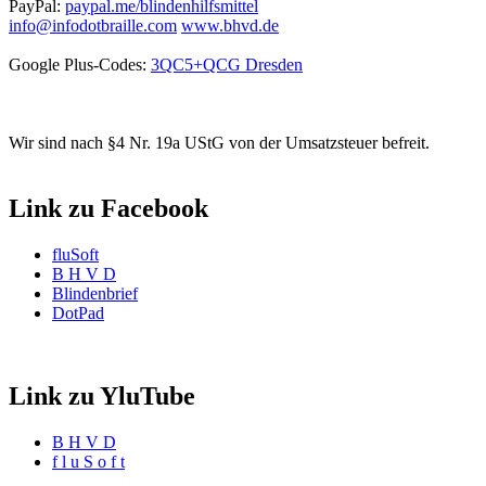
PayPal:
paypal.me/blindenhilfsmittel
info@infodotbraille.com
www.bhvd.de
Google Plus-Codes:
3QC5+QCG Dresden
Wir sind nach §4 Nr. 19a UStG von der Umsatzsteuer befreit.
Link zu Facebook
fluSoft
B H V D
Blindenbrief
DotPad
Link zu YluTube
B H V D
f l u S o f t