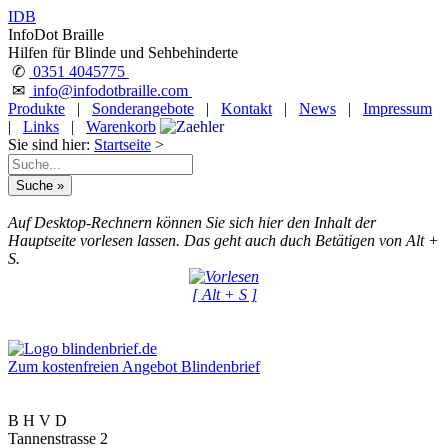
IDB
InfoDot Braille
Hilfen für Blinde und Sehbehinderte
✆
0351 4045775
✉
info@infodotbraille.com
Produkte
|
Sonderangebote
|
Kontakt
|
News
|
Impressum
|
Links
|
Warenkorb
Sie sind hier:
Startseite
>
Auf Desktop-Rechnern können Sie sich hier den Inhalt der
Hauptseite vorlesen lassen. Das geht auch duch Betätigen von Alt +
S.
[ Alt + S ]
Zum kostenfreien Angebot Blindenbrief
B H V D
Tannenstrasse 2