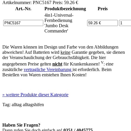
Artikelnummer: PNC5167 Preis: 59.26 €
Art.-Nr.
Produktbezeichnung
Preis
4in1-Universal-
Fernbedienung
'Jumbo Desk
Commander'
Die Waren können im Design und Farbe von den Abbildungen
abweichen! Auf Batterien wird
keine
Garantie gegeben, sie dienen
der Veranschaulichung der Gebrauchsfähigkeit. Die hier
V
angegebenen Preise gelten
nicht
für Krankenkassen!
: eine
zusätzliche
vertragliche Vereinbarung
ist erforderlich. Beim
Bestellen von Waren entstehen Ihnen Kosten!
»
weitere Produkte dieser Kategorie
Tag:
alltag
alltagshifen
Haben Sie Fragen?
Dann rufen Sie doch einfach an!
0351 / 4045775