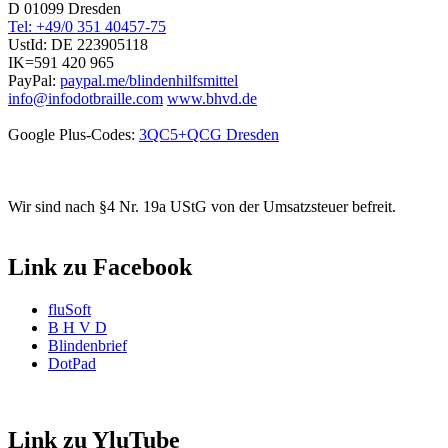
D 01099 Dresden
Tel: +49/0 351 40457-75
UstId:
DE 223905118
IK=591 420 965
PayPal:
paypal.me/blindenhilfsmittel
info@infodotbraille.com
www.bhvd.de
Google Plus-Codes:
3QC5+QCG Dresden
Wir sind nach §4 Nr. 19a UStG von der Umsatzsteuer befreit.
Link zu Facebook
fluSoft
B H V D
Blindenbrief
DotPad
Link zu YluTube