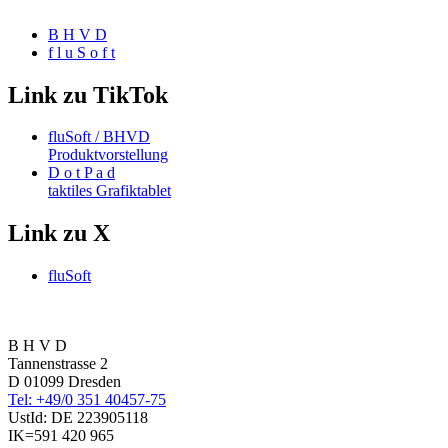
B H V D
f l u S o f t
Link zu TikTok
fluSoft / BHVD
Produktvorstellung
D o t P a d
taktiles Grafiktablet
Link zu X
fluSoft
B H V D
Tannenstrasse 2
D 01099 Dresden
Tel: +49/0 351 40457-75
UstId:
DE 223905118
IK=591 420 965